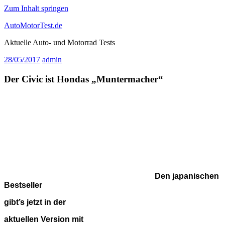
Zum Inhalt springen
AutoMotorTest.de
Aktuelle Auto- und Motorrad Tests
28/05/2017
admin
Der Civic ist Hondas „Muntermacher“
Den japanischen Bestseller
gibt’s jetzt in der
aktuellen Version mit
klassischem Stufenheck
Honda hat jetzt die in Deutschland Mitte März als
Fließhecklimousine mit großer Kofferraumklappe gestartete
zehnte Auflage seines Bestsellers Civic um einen Viertürer
im klassischen Stufenheck-Design ergänzt. Im Sommer
vervollständigt der für das breite Publikum eher nicht
geeignete Sportler Type R das Programm; ein neuer Kombi
ist nicht geplant, und das Coupé wird in Europa nicht