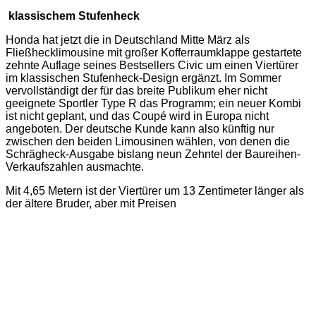
angeboten. Der deutsche Kunde kann also künftig nur
zwischen den beiden Limousinen wählen, von denen die
Schrägheck-Ausgabe bislang neun Zehntel der Baureihen-
Verkaufszahlen ausmachte.
Mit 4,65 Metern ist der Viertürer um 13 Zentimeter länger als
der ältere Bruder, aber mit Preisen
zwischen 25 520
und 30 620 Euro in den drei Ausstattungsstufen Comfort,
Elegance sowie Executive um fast zweieinhalb Tausender
weniger teuer.Für die stufenlose CVT-Automatik mit
Schaltwippen am Steuer als Alternative zur Sechsgang-
Handschaltung wird ein Zuschlag von 1300 Euro fällig.
Im Programm ist allein der aufgeladene 1,5-Liter-Ottomotor
mit 182 PS, dessen praxisfremden Normverbrauch das Werk